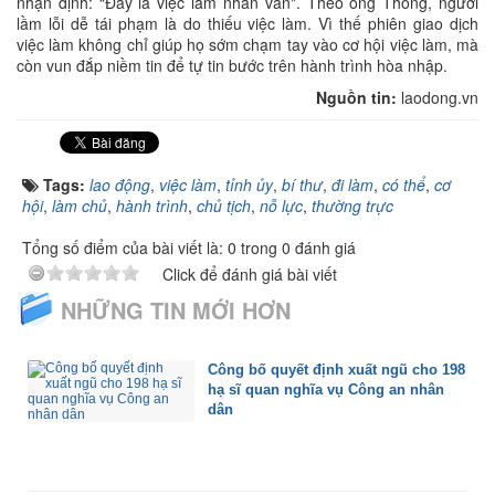
nhận định: “Đây là việc làm nhân văn". Theo ông Thông, người
lầm lỗi dễ tái phạm là do thiếu việc làm. Vì thế phiên giao dịch
việc làm không chỉ giúp họ sớm chạm tay vào cơ hội việc làm, mà
còn vun đắp niềm tin để tự tin bước trên hành trình hòa nhập.
Nguồn tin:
laodong.vn
Tags:
lao động
,
việc làm
,
tỉnh ủy
,
bí thư
,
đi làm
,
có thể
,
cơ
hội
,
làm chủ
,
hành trình
,
chủ tịch
,
nỗ lực
,
thường trực
Tổng số điểm của bài viết là: 0 trong 0 đánh giá
Click để đánh giá bài viết
NHỮNG TIN MỚI HƠN
Công bố quyết định xuất ngũ cho 198
hạ sĩ quan nghĩa vụ Công an nhân
dân