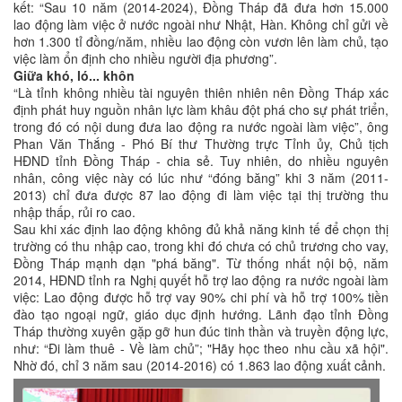
kết: “Sau 10 năm (2014-2024), Đồng Tháp đã đưa hơn 15.000
lao động làm việc ở nước ngoài như Nhật, Hàn. Không chỉ gửi về
hơn 1.300 tỉ đồng/năm, nhiều lao động còn vươn lên làm chủ, tạo
việc làm ổn định cho nhiều người địa phương”.
Giữa khó, ló... khôn
“Là tỉnh không nhiều tài nguyên thiên nhiên nên Đồng Tháp xác
định phát huy nguồn nhân lực làm khâu đột phá cho sự phát triển,
trong đó có nội dung đưa lao động ra nước ngoài làm việc”, ông
Phan Văn Thắng - Phó Bí thư Thường trực Tỉnh ủy, Chủ tịch
HĐND tỉnh Đồng Tháp - chia sẻ. Tuy nhiên, do nhiều nguyên
nhân, công việc này có lúc như “đóng băng” khi 3 năm (2011-
2013) chỉ đưa được 87 lao động đi làm việc tại thị trường thu
nhập thấp, rủi ro cao.
Sau khi xác định lao động không đủ khả năng kinh tế để chọn thị
trường có thu nhập cao, trong khi đó chưa có chủ trương cho vay,
Đồng Tháp mạnh dạn "phá băng". Từ thống nhất nội bộ, năm
2014, HĐND tỉnh ra Nghị quyết hỗ trợ lao động ra nước ngoài làm
việc: Lao động được hỗ trợ vay 90% chi phí và hỗ trợ 100% tiền
đào tạo ngoại ngữ, giáo dục định hướng. Lãnh đạo tỉnh Đồng
Tháp thường xuyên gặp gỡ hun đúc tinh thần và truyền động lực,
như: “Đi làm thuê - Về làm chủ”; "Hãy học theo nhu cầu xã hội".
Nhờ đó, chỉ 3 năm sau (2014-2016) có 1.863 lao động xuất cảnh.