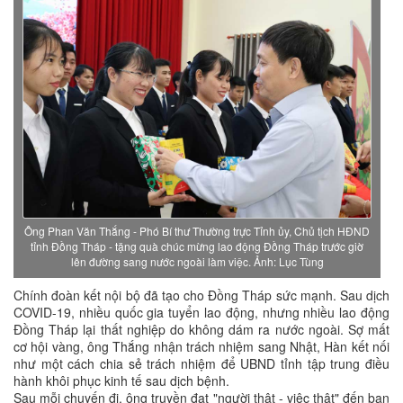
Ông Phan Văn Thắng - Phó Bí thư Thường trực Tỉnh ủy, Chủ tịch HĐND
tỉnh Đồng Tháp - tặng quà chúc mừng lao động Đồng Tháp trước giờ
lên đường sang nước ngoài làm việc. Ảnh: Lục Tùng
Chính đoàn kết nội bộ đã tạo cho Đồng Tháp sức mạnh. Sau dịch
COVID-19, nhiều quốc gia tuyển lao động, nhưng nhiều lao động
Đồng Tháp lại thất nghiệp do không dám ra nước ngoài. Sợ mất
cơ hội vàng, ông Thắng nhận trách nhiệm sang Nhật, Hàn kết nối
như một cách chia sẻ trách nhiệm để UBND tỉnh tập trung điều
hành khôi phục kinh tế sau dịch bệnh.
Sau mỗi chuyến đi, ông truyền đạt "người thật - việc thật" đến ban