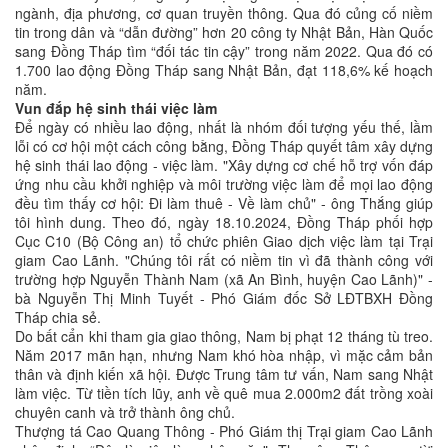
ngành, địa phương, cơ quan truyền thông. Qua đó củng cố niềm
tin trong dân và “dẫn đường” hơn 20 công ty Nhật Bản, Hàn Quốc
sang Đồng Tháp tìm “đối tác tin cậy” trong năm 2022. Qua đó có
1.700 lao động Đồng Tháp sang Nhật Bản, đạt 118,6% kế hoạch
năm.
Vun đắp hệ sinh thái việc làm
Để ngày có nhiều lao động, nhất là nhóm đối tượng yếu thế, lầm
lỗi có cơ hội một cách công bằng, Đồng Tháp quyết tâm xây dựng
hệ sinh thái lao động - việc làm. "Xây dựng cơ chế hỗ trợ vốn đáp
ứng nhu cầu khởi nghiệp và môi trường việc làm để mọi lao động
đều tìm thấy cơ hội: Đi làm thuê - Về làm chủ" - ông Thắng giúp
tôi hình dung. Theo đó, ngày 18.10.2024, Đồng Tháp phối hợp
Cục C10 (Bộ Công an) tổ chức phiên Giao dịch việc làm tại Trại
giam Cao Lãnh. "Chúng tôi rất có niềm tin vì đã thành công với
trường hợp Nguyễn Thành Nam (xã An Bình, huyện Cao Lãnh)" -
bà Nguyễn Thị Minh Tuyết - Phó Giám đốc Sở LĐTBXH Đồng
Tháp chia sẻ.
Do bất cẩn khi tham gia giao thông, Nam bị phạt 12 tháng tù treo.
Năm 2017 mãn hạn, nhưng Nam khó hòa nhập, vì mặc cảm bản
thân và định kiến xã hội. Được Trung tâm tư vấn, Nam sang Nhật
làm việc. Từ tiền tích lũy, anh về quê mua 2.000m2 đất trồng xoài
chuyên canh và trở thành ông chủ.
Thượng tá Cao Quang Thông - Phó Giám thị Trại giam Cao Lãnh