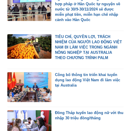
hợp pháp ở Hàn Quốc tự nguyện về
nước từ 30/9-30/11/2024 sẽ được
miễn phạt tiền, miễn hạn chế nhập
cảnh vào Hàn Quốc
TIÊU CHÍ, QUYỀN LỢI, TRÁCH
NHIỆM CỦA NGƯỜI LAO ĐỘNG VIỆT
NAM ĐI LÀM VIỆC TRONG NGÀNH
NÔNG NGHIỆP TẠI AUSTRALIA
THEO CHƯƠNG TRÌNH PALM
Công bố thông tin triển khai tuyển
dụng lao động Việt Nam đi làm việc
tại Australia
Đồng Tháp tuyển lao động nữ với thu
nhập 30 triệu đồng/tháng