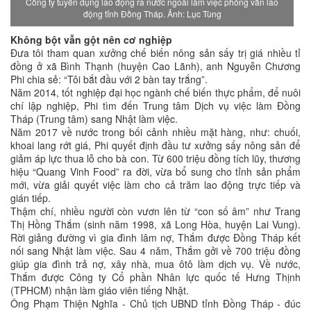
Công ty tuyển dụng lao động ra nước ngoài làm việc phỏng vấn lao
động tỉnh Đồng Tháp. Ảnh: Lục Tùng
Không bột vẫn gột nên cơ nghiệp
Đưa tôi tham quan xưởng chế biến nông sản sấy trị giá nhiều tỉ
đồng ở xã Bình Thạnh (huyện Cao Lãnh), anh Nguyễn Chương
Phi chia sẻ: “Tôi bắt đầu với 2 bàn tay trắng”.
Năm 2014, tốt nghiệp đại học ngành chế biến thực phẩm, để nuôi
chí lập nghiệp, Phi tìm đến Trung tâm Dịch vụ việc làm Đồng
Tháp (Trung tâm) sang Nhật làm việc.
Năm 2017 về nước trong bối cảnh nhiều mặt hàng, như: chuối,
khoai lang rớt giá, Phi quyết định đầu tư xưởng sấy nông sản để
giảm áp lực thua lỗ cho bà con. Từ 600 triệu đồng tích lũy, thương
hiệu “Quang Vinh Food” ra đời, vừa bổ sung cho tỉnh sản phẩm
mới, vừa giải quyết việc làm cho cả trăm lao động trực tiếp và
gián tiếp.
Thậm chí, nhiều người còn vươn lên từ “con số âm” như Trang
Thị Hồng Thắm (sinh năm 1998, xã Long Hòa, huyện Lai Vung).
Rời giảng đường vì gia đình lâm nợ, Thắm được Đồng Tháp kết
nối sang Nhật làm việc. Sau 4 năm, Thắm gởi về 700 triệu đồng
giúp gia đình trả nợ, xây nhà, mua ôtô làm dịch vụ. Về nước,
Thắm được Công ty Cổ phần Nhân lực quốc tế Hưng Thịnh
(TPHCM) nhận làm giáo viên tiếng Nhật.
Ông Phạm Thiện Nghĩa - Chủ tịch UBND tỉnh Đồng Tháp - đúc