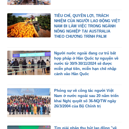
TIÊU CHÍ, QUYỀN LỢI, TRÁCH
NHIỆM CỦA NGƯỜI LAO ĐỘNG VIỆT
NAM ĐI LÀM VIỆC TRONG NGÀNH
NÔNG NGHIỆP TẠI AUSTRALIA
THEO CHƯƠNG TRÌNH PALM
Người nước ngoài đang cư trú bất
hợp pháp ở Hàn Quốc tự nguyện về
nước từ 30/9-30/11/2024 sẽ được
miễn phạt tiền, miễn hạn chế nhập
cảnh vào Hàn Quốc
Phóng sự về công tác người Việt
Nam ở nước ngoài sau 20 năm triển
khai Nghị quyết số 36-NQ/TW ngày
26/3/2004 của Bộ Chính trị
Tìm giải pháp thu hút lao động "về