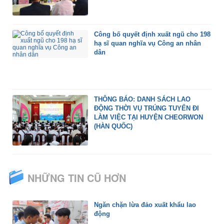
Công bố quyết định xuất ngũ cho 198
hạ sĩ quan nghĩa vụ Công an nhân
dân
THÔNG BÁO: DANH SÁCH LAO
ĐỘNG THỜI VỤ TRÚNG TUYỂN ĐI
LÀM VIỆC TẠI HUYỆN CHEORWON
(HÀN QUỐC)
NHỮNG TIN CŨ HƠN
Ngăn chặn lừa đảo xuất khẩu lao
động