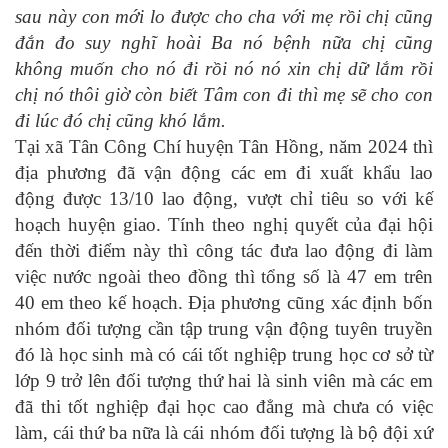
sau này con mới lo được cho cha với mẹ rồi chị cũng
đắn đo suy nghĩ hoài Ba nó bệnh nữa chị cũng
không muốn cho nó đi rồi nó nó xin chị dữ lắm rồi
chị nó thôi giờ còn biết Tâm con đi thì mẹ sẽ cho con
đi lúc đó chị cũng khó lắm.
Tại xã Tân Công Chí huyện Tân Hồng, năm 2024 thì
địa phương đã vận động các em đi xuất khẩu lao
động được 13/10 lao động, vượt chỉ tiêu so với kế
hoạch huyện giao. Tính theo nghị quyết của đại hội
đến thời điểm này thì công tác đưa lao động đi làm
việc nước ngoài theo đồng thì tổng số là 47 em trên
40 em theo kế hoạch. Địa phương cũng xác định bốn
nhóm đối tượng cần tập trung vận động tuyên truyền
đó là học sinh mà có cái tốt nghiệp trung học cơ sở từ
lớp 9 trở lên đối tượng thứ hai là sinh viên mà các em
đã thi tốt nghiệp đại học cao đẳng mà chưa có việc
làm, cái thứ ba nữa là cái nhóm đối tượng là bộ đội xứ