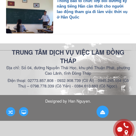
Thông báo tổ chức lớp bồi dưỡng kỹ
năng tiếng Hàn cần thiết cho người
lao động tham gia đi làm việc thời vụ
ở Hàn Quốc
TRUNG TÂM DỊCH VỤ VIỆC LÀM ĐỒNG
THÁP
Địa chỉ: Số 04, đường Nguyễn Thái Học, khu phố Thuận Phát, phường
Cao Lãnh, tỉnh Đồng Tháp
Điện thoại: 02773.857.808 - 0932.908.739 (Cô Ái) - 0945.245.554 (Cô
Thu) – 0798.778.339 (Cô Yến) - 0384.610.663 (Cô Ngọc).
Designed by
Han Nguyen
.