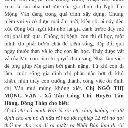
xem là căn nhà mơ ước của gia đình chị Ngô Thị
Mộng Vân đang trong quá trình xây dựng. Chung
niềm vui vì có được mái ấm mới, kiên cố, ai nấy đều
xúc động bùi ngùi khi nhớ lại gia cảnh trước đây mà
chị phải trải qua. Chồng bị bệnh, con thì đi học, một
mình chị phải bươn chãi để kiếm sống, đắp đổi qua
ngày thuốc than và lo cho con ăn học. Thấy được vất
vả của Mẹ, con của chị quyết định sang Nhật làm việc
để phụ giúp Mẹ giảm bớt gánh nặng. Từ khi con đi
làm, cuộc sống gia đình chị phần nào bớt đi khó
khăn, nhìn thấy con trưởng thành, công việc ổn định
chị Vân mui mừng không xiết.
Chị NGÔ THỊ
MỘNG VÂN - Xã Tân Công Chí, Huyện Tân
Hồng, Đồng Tháp cho biết:
Ở đó chỉ có mình Hải là rồi chị cũng không có dự
định cho em nó đi nữa rồi nó tốt nghiệp 12 rồi nó nói
thôi mẹ cho con đi ra nước ra Nhật Bản làm đi rồi