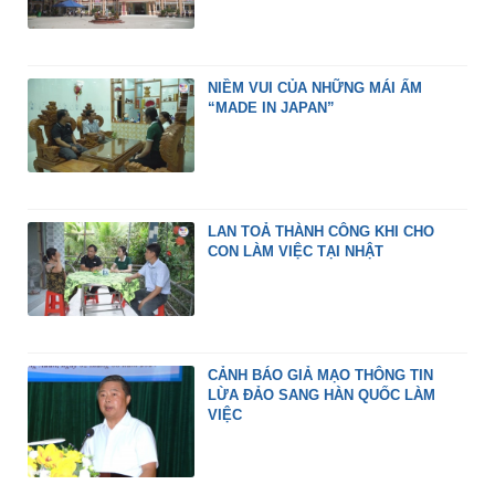
NIỀM VUI CỦA NHỮNG MÁI ẤM
“MADE IN JAPAN”
LAN TOẢ THÀNH CÔNG KHI CHO
CON LÀM VIỆC TẠI NHẬT
CẢNH BÁO GIẢ MẠO THÔNG TIN
LỪA ĐẢO SANG HÀN QUỐC LÀM
VIỆC