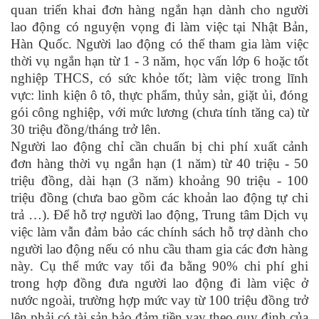
quan triển khai đơn hàng ngắn hạn dành cho người
lao động có nguyện vọng đi làm việc tại Nhật Bản,
Hàn Quốc. Người lao động có thể tham gia làm việc
thời vụ ngắn hạn từ 1 - 3 năm, học vấn lớp 6 hoặc tốt
nghiệp THCS, có sức khỏe tốt; làm việc trong lĩnh
vực: linh kiện ô tô, thực phẩm, thủy sản, giặt ủi, đóng
gói công nghiệp, với mức lương (chưa tính tăng ca) từ
30 triệu đồng/tháng trở lên.
Người lao động chỉ cần chuẩn bị chi phí xuất cảnh
đơn hàng thời vụ ngắn hạn (1 năm) từ 40 triệu - 50
triệu đồng, dài hạn (3 năm) khoảng 90 triệu - 100
triệu đồng (chưa bao gồm các khoản lao động tự chi
trả …). Để hỗ trợ người lao động, Trung tâm Dịch vụ
việc làm vẫn đảm bảo các chính sách hỗ trợ dành cho
người lao động nếu có nhu cầu tham gia các đơn hàng
này. Cụ thể mức vay tối đa bằng 90% chi phí ghi
trong hợp đồng đưa người lao động đi làm việc ở
nước ngoài, trường hợp mức vay từ 100 triệu đồng trở
lên phải có tài sản bảo đảm tiền vay theo quy định của