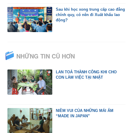
Sau khi học xong trung cấp cao đẳng
chính quy, có nên đi Xuất khẩu lao
động?
NHỮNG TIN CŨ HƠN
LAN TOẢ THÀNH CÔNG KHI CHO
CON LÀM VIỆC TẠI NHẬT
NIỀM VUI CỦA NHỮNG MÁI ẤM
“MADE IN JAPAN”