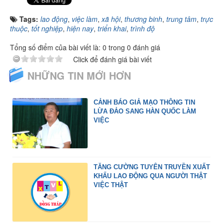
Tags:
lao động
,
việc làm
,
xã hội
,
thương binh
,
trung tâm
,
trực
thuộc
,
tốt nghiệp
,
hiện nay
,
triển khai
,
trình độ
Tổng số điểm của bài viết là: 0 trong 0 đánh giá
Click để đánh giá bài viết
NHỮNG TIN MỚI HƠN
CẢNH BÁO GIẢ MẠO THÔNG TIN
LỪA ĐẢO SANG HÀN QUỐC LÀM
VIỆC
TĂNG CƯỜNG TUYÊN TRUYỀN XUẤT
KHẨU LAO ĐỘNG QUA NGƯỜI THẬT
VIỆC THẬT