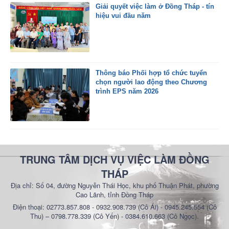
Giải quyết việc làm ở Đồng Tháp - tín
hiệu vui đầu năm
Thông báo Phối hợp tổ chức tuyển
chọn người lao động theo Chương
trình EPS năm 2026
TRUNG TÂM DỊCH VỤ VIỆC LÀM ĐỒNG
THÁP
Địa chỉ: Số 04, đường Nguyễn Thái Học, khu phố Thuận Phát, phường
Cao Lãnh, tỉnh Đồng Tháp
Điện thoại: 02773.857.808 - 0932.908.739 (Cô Ái) - 0945.245.554 (Cô
Thu) – 0798.778.339 (Cô Yến) - 0384.610.663 (Cô Ngọc).