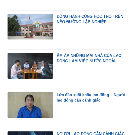
ĐỒNG HÀNH CÙNG HỌC TRÒ TRÊN
NẺO ĐƯỜNG LẬP NGHIỆP
ẤM ÁP NHỮNG MÁI NHÀ CỦA LAO
ĐỘNG LÀM VIỆC NƯỚC NGOÀI
Lừa đảo xuất khẩu lao động – Người
lao động cần cảnh giác
NGƯỜI LAO ĐỘNG CẦN CẢNH GIÁC