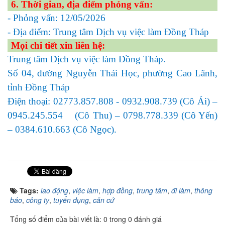
6. Thời gian, địa điểm phỏng vấn:
- Phỏng vấn: 12/05/2026
- Địa điểm: Trung tâm Dịch vụ việc làm Đồng Tháp
Mọi chi tiết xin liên hệ:
Trung tâm Dịch vụ việc làm Đồng Tháp.
Số 04, đường Nguyễn Thái Học, phường Cao Lãnh,
tỉnh Đồng Tháp
Điện thoại: 02773.857.808 - 0932.908.739 (Cô Ái) –
0945.245.554 (Cô Thu) – 0798.778.339 (Cô Yến)
– 0384.610.663 (Cô Ngọc).
Tags:
lao động
,
việc làm
,
hợp đồng
,
trung tâm
,
đi làm
,
thông
báo
,
công ty
,
tuyển dụng
,
căn cứ
Tổng số điểm của bài viết là: 0 trong 0 đánh giá