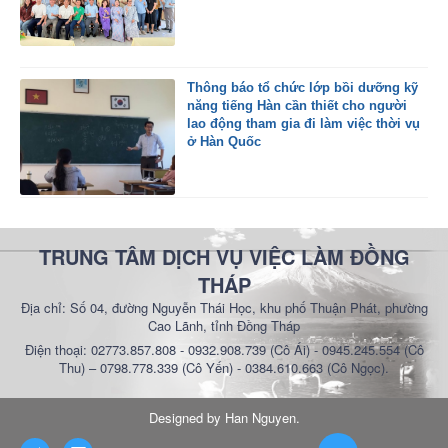
Thông báo tổ chức lớp bồi dưỡng kỹ
năng tiếng Hàn cần thiết cho người
lao động tham gia đi làm việc thời vụ
ở Hàn Quốc
TRUNG TÂM DỊCH VỤ VIỆC LÀM ĐỒNG
THÁP
Địa chỉ: Số 04, đường Nguyễn Thái Học, khu phố Thuận Phát, phường
Cao Lãnh, tỉnh Đồng Tháp
Điện thoại: 02773.857.808 - 0932.908.739 (Cô Ái) - 0945.245.554 (Cô
Thu) – 0798.778.339 (Cô Yến) - 0384.610.663 (Cô Ngọc).
Designed by
Han Nguyen
.