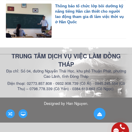
Thông báo tổ chức lớp bồi dưỡng kỹ
năng tiếng Hàn cần thiết cho người
lao động tham gia đi làm việc thời vụ
ở Hàn Quốc
TRUNG TÂM DỊCH VỤ VIỆC LÀM ĐỒNG
THÁP
Địa chỉ: Số 04, đường Nguyễn Thái Học, khu phố Thuận Phát, phường
Cao Lãnh, tỉnh Đồng Tháp
Điện thoại: 02773.857.808 - 0932.908.739 (Cô Ái) - 0945.245.554 (Cô
Thu) – 0798.778.339 (Cô Yến) - 0384.610.663 (Cô Ngọc).
Designed by
Han Nguyen
.