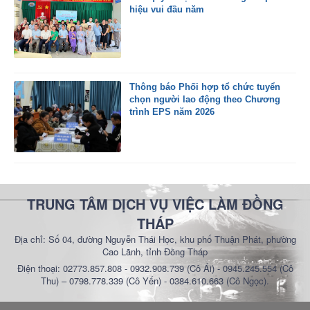
hiệu vui đầu năm
Thông báo Phối hợp tổ chức tuyển
chọn người lao động theo Chương
trình EPS năm 2026
TRUNG TÂM DỊCH VỤ VIỆC LÀM ĐỒNG
THÁP
Địa chỉ: Số 04, đường Nguyễn Thái Học, khu phố Thuận Phát, phường
Cao Lãnh, tỉnh Đồng Tháp
Điện thoại: 02773.857.808 - 0932.908.739 (Cô Ái) - 0945.245.554 (Cô
Thu) – 0798.778.339 (Cô Yến) - 0384.610.663 (Cô Ngọc).