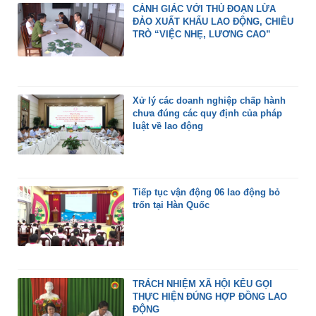
CẢNH GIÁC VỚI THỦ ĐOẠN LỪA
ĐẢO XUẤT KHẨU LAO ĐỘNG, CHIÊU
TRÒ “VIỆC NHẸ, LƯƠNG CAO”
Xử lý các doanh nghiệp chấp hành
chưa đúng các quy định của pháp
luật về lao động
Tiếp tục vận động 06 lao động bỏ
trốn tại Hàn Quốc
TRÁCH NHIỆM XÃ HỘI KÊU GỌI
THỰC HIỆN ĐÚNG HỢP ĐỒNG LAO
ĐỘNG