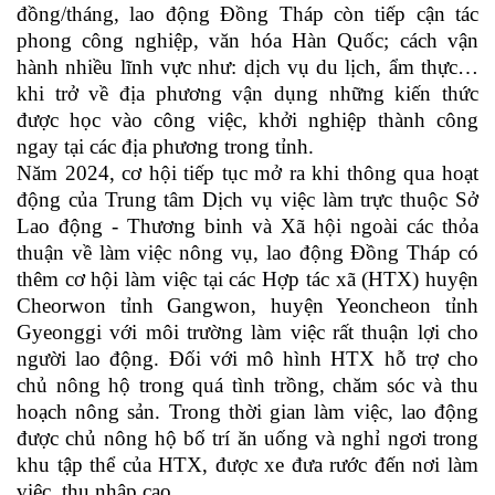
đồng/tháng, lao động Đồng Tháp còn tiếp cận tác
phong công nghiệp, văn hóa Hàn Quốc; cách vận
hành nhiều lĩnh vực như: dịch vụ du lịch, ẩm thực…
khi trở về địa phương vận dụng những kiến thức
được học vào công việc, khởi nghiệp thành công
ngay tại các địa phương trong tỉnh.
Năm 2024, cơ hội tiếp tục mở ra khi thông qua hoạt
động của Trung tâm Dịch vụ việc làm trực thuộc Sở
Lao động - Thương binh và Xã hội ngoài các thỏa
thuận về làm việc nông vụ, lao động Đồng Tháp có
thêm cơ hội làm việc tại các Hợp tác xã (HTX)
huyện
Cheorwon tỉnh Gangwon, huyện Yeoncheon tỉnh
Gyeonggi
với môi trường làm việc rất thuận lợi cho
người lao động. Đối với m
ô hình HTX hỗ trợ cho
chủ nông hộ trong quá tình trồng, chăm sóc và thu
hoạch nông sản. Trong thời gian làm việc, lao động
được chủ nông hộ bố trí ăn uống và nghỉ ngơi trong
khu tập thể của HTX, được xe đưa rước đến nơi làm
việc, thu nhập cao.