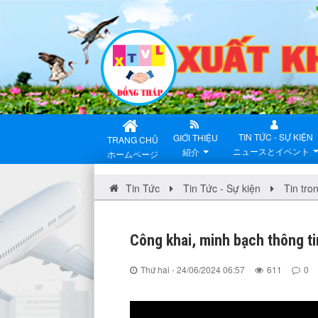
TIN TỨC - SỰ KIỆN
GIỚI THIỆU
TRANG CHỦ
ニュースとイベント
紹介
ホームページ
Tin Tức
Tin Tức - Sự kiện
Tin tro
Công khai, minh bạch thông ti
Thứ hai - 24/06/2024 06:57
611
0