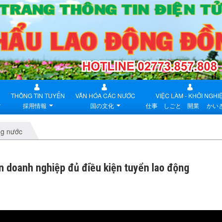
THÔNG TIN TUYỂN
VĂN HÓA CÁC NƯỚC
VIỆC LÀM - KHỞI NGHI
採用情報
国の文化
仕事 しごと 開業 かい
ng nước
n doanh nghiệp đủ điều kiện tuyển lao động