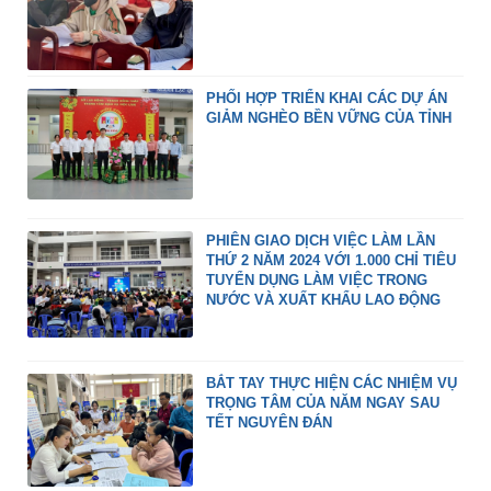
PHỐI HỢP TRIỂN KHAI CÁC DỰ ÁN
GIẢM NGHÈO BỀN VỮNG CỦA TỈNH
PHIÊN GIAO DỊCH VIỆC LÀM LẦN
THỨ 2 NĂM 2024 VỚI 1.000 CHỈ TIÊU
TUYỂN DỤNG LÀM VIỆC TRONG
NƯỚC VÀ XUẤT KHẨU LAO ĐỘNG
BẮT TAY THỰC HIỆN CÁC NHIỆM VỤ
TRỌNG TÂM CỦA NĂM NGAY SAU
TẾT NGUYÊN ĐÁN