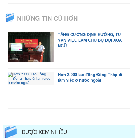
NHỮNG TIN CŨ HƠN
TĂNG CƯỜNG ĐỊNH HƯỚNG, TƯ
VẤN VIỆC LÀM CHO BỘ ĐỘI XUẤT
NGŨ
Hơn 2.000 lao động Đồng Tháp đi
làm việc ở nước ngoài
ĐƯỢC XEM NHIỀU