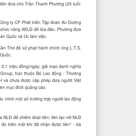
 tiền đưa cho Trần Thanh Phương (25 tuổi;
 Công ty CP Phát triển Tập đoàn An Dương
ó chức năng XKLĐ để lừa đảo. Phương đưa
 Hàn Quốc và Úc làm việc.
Cần Thơ đã xử phạt hành chính ông L.T.S.
 Quốc.
 2,1 triệu đồng/ngày; giả mạo danh nghĩa
Group, trực thuộc Bộ Lao động - Thương
XH và chưa được cấp phép đưa người Việt
nhằm mục đích quảng cáo.
c minh một số trường hợp người lao động
 NLÐ để chiếm đoạt tiền; liên lạc với NLÐ
 đó biến mất khi đã nhận được tiền" - bà