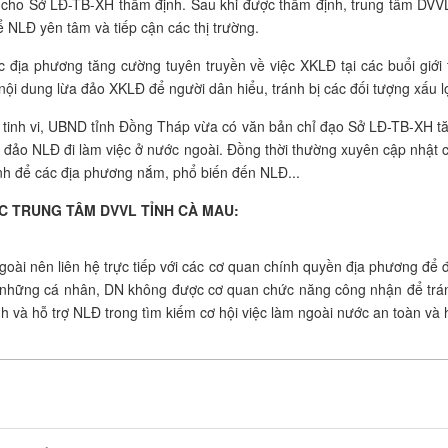
cho Sở LĐ-TB-XH thẩm định. Sau khi được thẩm định, trung tâm DVVL s
 NLĐ yên tâm và tiếp cận các thị trường.
 địa phương tăng cường tuyên truyền về việc XKLĐ tại các buổi giới th
ội dung lừa đảo XKLĐ để người dân hiểu, tránh bị các đối tượng xấu l
tinh vi, UBND tỉnh Đồng Tháp vừa có văn bản chỉ đạo Sở LĐ-TB-XH tăn
ảo NLĐ đi làm việc ở nước ngoài. Đồng thời thường xuyên cập nhật c
̣nh để các địa phương nắm, phổ biến đến NLĐ...
 TRUNG TÂM DVVL TỈNH CÀ MAU:
ài nên liên hệ trực tiếp với các cơ quan chính quyền địa phương để đư
o những cá nhân, DN không được cơ quan chức năng công nhận để trán
 và hỗ trợ NLÐ trong tìm kiếm cơ hội việc làm ngoài nước an toàn và