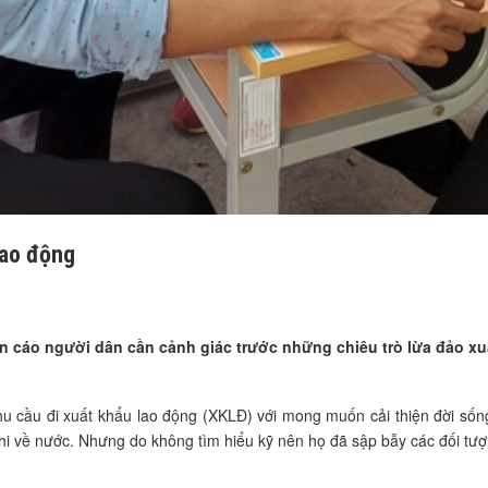
lao động
cáo người dân cần cảnh giác trước những chiêu trò lừa đảo xuấ
u cầu đi xuất khẩu lao động (XKLĐ) với mong muốn cải thiện đời sống
khi về nước. Nhưng do không tìm hiểu kỹ nên họ đã sập bẫy các đối tượ