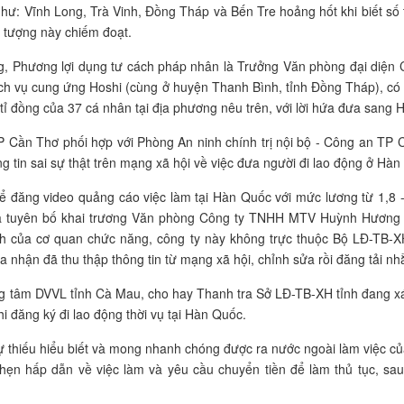
 như: Vĩnh Long, Trà Vinh, Đồng Tháp và Bến Tre hoảng hốt khi biết số
i tượng này chiếm đoạt.
ng, Phương lợi dụng tư cách pháp nhân là Trưởng Văn phòng đại diện
h vụ cung ứng Hoshi (cùng ở huyện Thanh Bình, tỉnh Đồng Tháp), c
 tỉ đồng của 37 cá nhân tại địa phương nêu trên, với lời hứa đưa sang
P Cần Thơ phối hợp với Phòng An ninh chính trị nội bộ - Công an TP 
ng tin sai sự thật trên mạng xã hội về việc đưa người đi lao động ở Hàn
ể đăng video quảng cáo việc làm tại Hàn Quốc với mức lương từ 1,8 -
 và tuyên bố khai trương Văn phòng Công ty TNHH MTV Huỳnh Hương 
nh của cơ quan chức năng, công ty này không trực thuộc Bộ LĐ-TB-
a nhận đã thu thập thông tin từ mạng xã hội, chỉnh sửa rồi đăng tải 
tâm DVVL tỉnh Cà Mau, cho hay Thanh tra Sở LĐ-TB-XH tỉnh đang xá
hi đăng ký đi lao động thời vụ tại Hàn Quốc.
ự thiếu hiểu biết và mong nhanh chóng được ra nước ngoài làm việc của
hẹn hấp dẫn về việc làm và yêu cầu chuyển tiền để làm thủ tục, sau