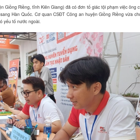
iồng Riềng, tỉnh Kiên Giang) đã có đơn tố giác tội phạm việc ông cù
 sang Hàn Quốc. Cơ quan CSĐT Công an huyện Giồng Riềng vừa chuy
có yếu tố nước ngoài.