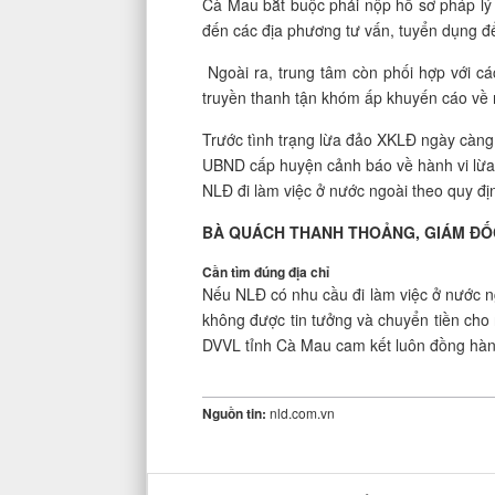
Cà Mau bắt buộc phải nộp hồ sơ pháp lý 
đến các địa phương tư vấn, tuyển dụng để
Ngoài ra, trung tâm còn phối hợp với các
truyền thanh tận khóm ấp khuyến cáo về n
Trước tình trạng lừa đảo XKLĐ ngày càng 
UBND cấp huyện cảnh báo về hành vi lừa đ
NLĐ đi làm việc ở nước ngoài theo quy đi
BÀ QUÁCH THANH THOẢNG, GIÁM ĐỐC
Cần tìm đúng địa chỉ
Nếu NLÐ có nhu cầu đi làm việc ở nước ngo
không được tin tưởng và chuyển tiền ch
DVVL tỉnh Cà Mau cam kết luôn đồng hành
Nguồn tin:
nld.com.vn