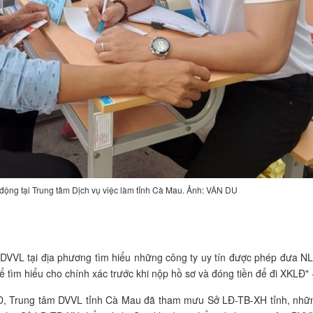
o động tại Trung tâm Dịch vụ việc làm tỉnh Cà Mau. Ảnh: VÂN DU
.
DVVL tại địa phương tìm hiểu những công ty uy tín được phép đưa NLĐ
ể tìm hiểu cho chính xác trước khi nộp hồ sơ và đóng tiền để đi XKLĐ"
Đ, Trung tâm DVVL tỉnh Cà Mau đã tham mưu Sở LĐ-TB-XH tỉnh, nhữ