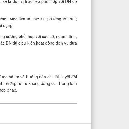
ẽ là đơn vị trực tiếp phối hợp với DN đó
iệu việc làm tại các xã, phường thị trấn;
ợi dụng.
g cường phối hợp với các sở, ngành tỉnh,
ác DN đủ điều kiện hoạt động dịch vụ đưa
ợc hỗ trợ và hướng dẫn chi tiết, tuyệt đối
h những rủi ro không đáng có. Trung tâm
 hợp pháp.