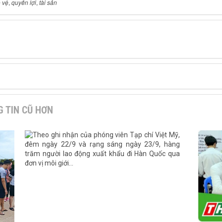
 vệ
,
quyền lợi
,
tài sản
 TIN CŨ HƠN