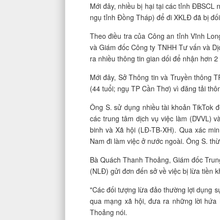
Mới đây, nhiều bị hại tại các tỉnh ĐBSCL
ngụ tỉnh Đồng Tháp) để đi XKLĐ đã bị đố
Theo điều tra của Công an tỉnh Vĩnh Lo
và Giám đốc Công ty TNHH Tư vấn và Dịc
ra nhiều thông tin gian dối để nhận hơn 2
Mới đây, Sở Thông tin và Truyền thông T
(44 tuổi; ngụ TP Cần Thơ) vì đăng tải thô
Ông S. sử dụng nhiều tài khoản TikTok đ
các trung tâm dịch vụ việc làm (DVVL)
binh và Xã hội (LĐ-TB-XH). Qua xác mi
Nam đi làm việc ở nước ngoài. Ông S. thừ
Bà Quách Thanh Thoảng, Giám đốc Trung 
(NLĐ) gửi đơn đến sở về việc bị lừa tiền k
"Các đối tượng lừa đảo thường lợi dụng s
qua mạng xã hội, đưa ra những lời hứa 
Thoảng nói.